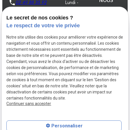
NOUS
02 49 88 35 92
Lundi -
Vendredi
08:00 -
Le secret de nos cookies ?
19:00
Le respect de votre vie privée
Notre site utilise des cookies pour améliorer votre expérience de
navigation et vous offrir un contenu personnalisé. Les cookies
strictement nécessaires sont essentiels au fonctionnement de
Créations
Aménagements
Entretien du
base de notre site et ne peuvent pas être désactivés.
jardin
Cependant, vous avez le choix d'activer ou de désactiver les
Installations
Maçonnerie d'extérieur
cookies de personnalisation, de performance et de marketing
selon vos préférences. Vous pouvez modifier vos paramètres
de cookies à tout moment en cliquant sur le lien 'Gestion des
cookies' situé en bas de notre site. Veuillez noter que la
désactivation de certains cookies peut avoir un impact sur
Mentions
Politique de
Gestion
Plan du
certaines fonctionnalités du site.
légales
confidentialité
des
site
Continuer sans accepter
cookies
Personnaliser