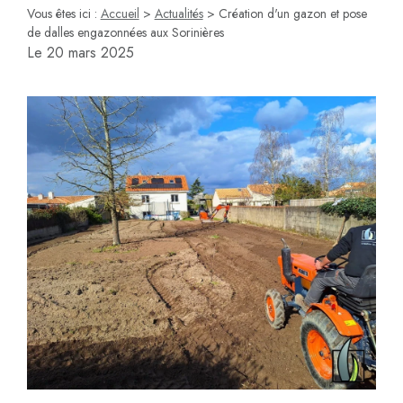
Vous êtes ici :
Accueil
>
Actualités
> Création d'un gazon et pose
de dalles engazonnées aux Sorinières
Le
20 mars 2025