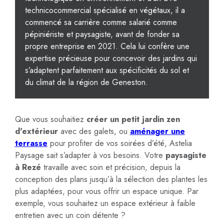
technicocommercial spécialisé en végétaux, il a
commencé sa carrière comme salarié comme
pépiniériste et paysagiste, avant de fonder sa
propre entreprise en 2021. Cela lui confère une
expertise précieuse pour concevoir des jardins qui
s’adaptent parfaitement aux spécificités du sol et
du climat de la région de Geneston.
Que vous souhaitiez
créer un petit jardin zen
d'extérieur
avec des galets, ou
aménager une
terrasse
pour profiter de vos soirées d’été, Astelia
Paysage sait s’adapter à vos besoins. Votre
paysagiste
à Rezé
travaille avec soin et précision, depuis la
conception des plans jusqu’à la sélection des plantes les
plus adaptées, pour vous offrir un espace unique. Par
exemple, vous souhaitez un espace extérieur à faible
entretien avec un coin détente ?