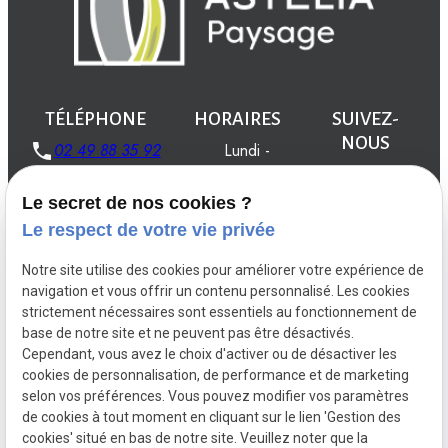
TÉLÉPHONE
HORAIRES
SUIVEZ-
NOUS
02 49 88 35 92
Lundi -
Vendredi
08:00 -
Le secret de nos cookies ?
19:00
Le respect de votre vie privée
Notre site utilise des cookies pour améliorer votre expérience de
navigation et vous offrir un contenu personnalisé. Les cookies
strictement nécessaires sont essentiels au fonctionnement de
Créations
Aménagements
Entretien du
base de notre site et ne peuvent pas être désactivés.
jardin
Cependant, vous avez le choix d'activer ou de désactiver les
Installations
Maçonnerie d'extérieur
cookies de personnalisation, de performance et de marketing
selon vos préférences. Vous pouvez modifier vos paramètres
de cookies à tout moment en cliquant sur le lien 'Gestion des
cookies' situé en bas de notre site. Veuillez noter que la