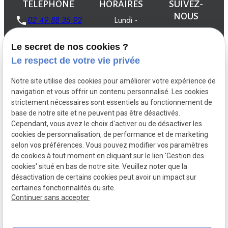
TÉLÉPHONE
HORAIRES
SUIVEZ-
NOUS
02 49 88 35 92
Lundi -
Vendredi
08:00 -
Le secret de nos cookies ?
19:00
Le respect de votre vie privée
Notre site utilise des cookies pour améliorer votre expérience de
navigation et vous offrir un contenu personnalisé. Les cookies
strictement nécessaires sont essentiels au fonctionnement de
Créations
Aménagements
Entretien du
base de notre site et ne peuvent pas être désactivés.
jardin
Cependant, vous avez le choix d'activer ou de désactiver les
Installations
Maçonnerie d'extérieur
cookies de personnalisation, de performance et de marketing
selon vos préférences. Vous pouvez modifier vos paramètres
de cookies à tout moment en cliquant sur le lien 'Gestion des
cookies' situé en bas de notre site. Veuillez noter que la
désactivation de certains cookies peut avoir un impact sur
Mentions
Politique de
Gestion
Plan du
certaines fonctionnalités du site.
légales
confidentialité
des
site
Continuer sans accepter
cookies