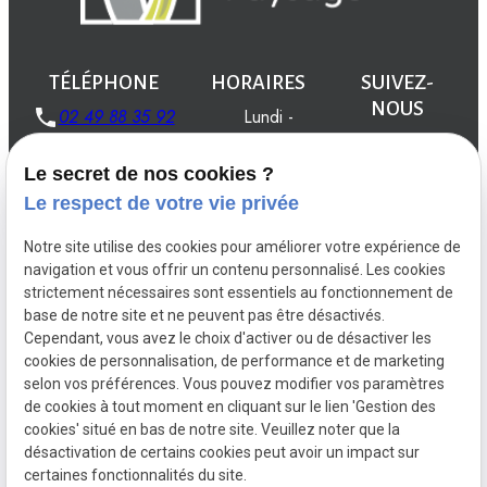
TÉLÉPHONE
HORAIRES
SUIVEZ-
NOUS
02 49 88 35 92
Lundi -
Vendredi
08:00 -
Le secret de nos cookies ?
19:00
Le respect de votre vie privée
Notre site utilise des cookies pour améliorer votre expérience de
navigation et vous offrir un contenu personnalisé. Les cookies
strictement nécessaires sont essentiels au fonctionnement de
Créations
Aménagements
Entretien du
base de notre site et ne peuvent pas être désactivés.
jardin
Cependant, vous avez le choix d'activer ou de désactiver les
Installations
Maçonnerie d'extérieur
cookies de personnalisation, de performance et de marketing
selon vos préférences. Vous pouvez modifier vos paramètres
de cookies à tout moment en cliquant sur le lien 'Gestion des
cookies' situé en bas de notre site. Veuillez noter que la
désactivation de certains cookies peut avoir un impact sur
Mentions
Politique de
Gestion
Plan du
certaines fonctionnalités du site.
légales
confidentialité
des
site