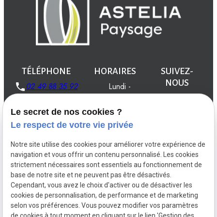
TÉLÉPHONE
HORAIRES
SUIVEZ-
NOUS
02 49 88 35 92
Lundi -
Vendredi
08:00 -
Le secret de nos cookies ?
19:00
Le respect de votre vie privée
Notre site utilise des cookies pour améliorer votre expérience de
navigation et vous offrir un contenu personnalisé. Les cookies
strictement nécessaires sont essentiels au fonctionnement de
Créations
Aménagements
Entretien du
base de notre site et ne peuvent pas être désactivés.
jardin
Cependant, vous avez le choix d'activer ou de désactiver les
Installations
Maçonnerie d'extérieur
cookies de personnalisation, de performance et de marketing
selon vos préférences. Vous pouvez modifier vos paramètres
de cookies à tout moment en cliquant sur le lien 'Gestion des