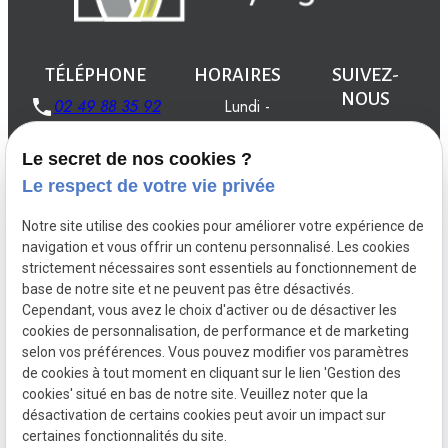
TÉLÉPHONE
HORAIRES
SUIVEZ-
NOUS
02 49 88 35 92
Lundi -
Vendredi
08:00 -
Le secret de nos cookies ?
19:00
Le respect de votre vie privée
Notre site utilise des cookies pour améliorer votre expérience de
navigation et vous offrir un contenu personnalisé. Les cookies
strictement nécessaires sont essentiels au fonctionnement de
Créations
Aménagements
Entretien du
base de notre site et ne peuvent pas être désactivés.
jardin
Cependant, vous avez le choix d'activer ou de désactiver les
Installations
Maçonnerie d'extérieur
cookies de personnalisation, de performance et de marketing
selon vos préférences. Vous pouvez modifier vos paramètres
de cookies à tout moment en cliquant sur le lien 'Gestion des
cookies' situé en bas de notre site. Veuillez noter que la
désactivation de certains cookies peut avoir un impact sur
Mentions
Politique de
Gestion
Plan du
certaines fonctionnalités du site.
légales
confidentialité
des
site